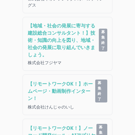
グス
【地域・社会の発展に寄与する
募
建設総合コンサルタント！】技
集
術・知識の向上を図り、地域・
終
社会の発展に取り組んでいきま
了
しょう。
株式会社フジヤマ
募
【リモートワークOK！】ホー
集
ムページ・動画制作インター
終
ン！
了
株式会社けんじゃのいし
募
【リモートワークOK！】ノー
集