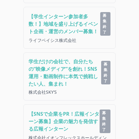
募
【学生インターン参加者多
集
数！】地域を盛り上げるイベン
終
ト企画・運営のメンバー募集！
了
ライフベイシス株式会社
学生だけの会社で、自分たち
募
の“映像メディア”を創れ！SNS
集
終
運用・動画制作に本気で挑戦し
了
たい人、集まれ！
株式会社SKY’S
募
【SNSで企業をPR！広報インタ
集
ーン募集】企業の魅力を発信す
終
る広報インターン
了
株式会社イオンフレックスホールディン