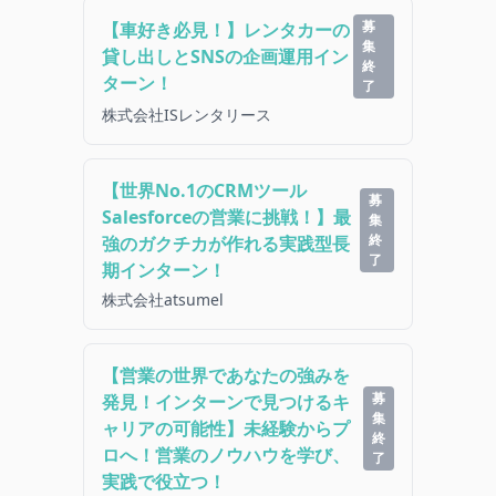
募
【車好き必見！】レンタカーの
集
貸し出しとSNSの企画運用イン
終
ターン！
了
株式会社ISレンタリース
【世界No.1のCRMツール
募
Salesforceの営業に挑戦！】最
集
終
強のガクチカが作れる実践型長
了
期インターン！
株式会社atsumel
【営業の世界であなたの強みを
募
発見！インターンで見つけるキ
集
ャリアの可能性】未経験からプ
終
ロへ！営業のノウハウを学び、
了
実践で役立つ！