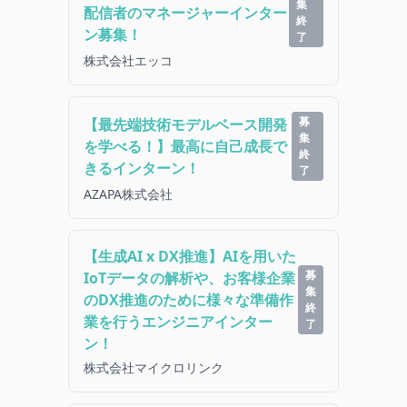
集
配信者のマネージャーインター
終
ン募集！
了
株式会社エッコ
募
【最先端技術モデルベース開発
集
を学べる！】最高に自己成長で
終
きるインターン！
了
AZAPA株式会社
【生成AI x DX推進】AIを用いた
募
IoTデータの解析や、お客様企業
集
のDX推進のために様々な準備作
終
業を行うエンジニアインター
了
ン！
株式会社マイクロリンク