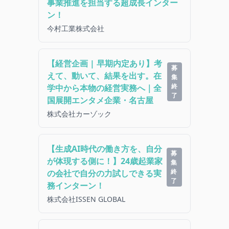
事業推進を担当する超成長インター
ン！
今村工業株式会社
【経営企画 | 早期内定あり】考
募
えて、動いて、結果を出す。在
集
終
学中から本物の経営実務へ｜全
了
国展開エンタメ企業・名古屋
株式会社カーゾック
【生成AI時代の働き方を、自分
募
が体現する側に！】24歳起業家
集
終
の会社で自分の力試しできる実
了
務インターン！
株式会社ISSEN GLOBAL