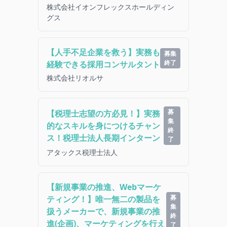
株式会社イオンフレックスホールディン
グス
【人手不足企業を救う】実務も
募集
終了
経験できる採用コンサルタント
株式会社リオルサ
募
【税理士志望の方必見！】実務
集
的なスキルを身につけるチャン
終
ス！税理士法人長期インターン
了
アタックス税理士法人
【新規事業の推進、Webマーケ
募
ティング！】唯一無二の製品を
集
扱うメーカーで、新規事業の推
終
進(企画)、マーケティングを行え
了