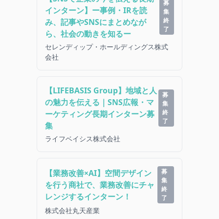
募
インターン】ー事例・IRを読
集
終
み、記事やSNSにまとめなが
了
ら、社会の動きを知るー
セレンディップ・ホールディングス株式
会社
【LIFEBASIS Group】地域と人
募
の魅力を伝える｜SNS広報・マ
集
終
ーケティング長期インターン募
了
集
ライフベイシス株式会社
募
【業務改善×AI】空間デザイン
集
を行う商社で、業務改善にチャ
終
レンジするインターン！
了
株式会社丸天産業