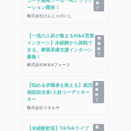
コード開発ツール・AIアプリケ
終
ーション開発！
了
株式会社けんじゃのいし
【一流の人材が集まるM&A営業
募
インターン】未経験から挑戦で
集
終
きる、事業承継支援インターン
了
募集！
株式会社M＆Aフォース
募
【悩める求職者を救える】就活
集
相談担当者/人材コーディネー
終
ター
了
株式会社リオルサ
募
【未経験歓迎】TikTokライブ