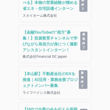
集
べる】本物の営業経験が積める
終
省エネ・住宅設備インターン
了
スカイホーム株式会社
【金融YouTubeの"相方"募
募
集！】投資教育チャンネルで学
集
終
びながら発信力が身につく撮影
了
アシスタントインターン！
株式会社Financial DC Japan
募
【本山駅】不動産会社のDXを
集
推進｜AI活用・業務改善プロジ
終
ェクトメンバー募集
了
ライフベイシス株式会社
【SNSで企業の今を伝える長期