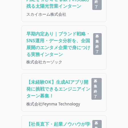
終
残る太陽光営業インターン
了
スカイホーム株式会社
早期内定あり｜ブランド戦略・
募
SNS運用・データ分析を、全国
集
終
展開のエンタメ企業で身につけ
了
る実務インターン
株式会社カーゾック
募
【未経験OK】生成AIアプリ開
集
発に挑戦できるエンジニアイン
終
ターン募集！
了
株式会社Feynma Technology
募
【社長直下・起業ノウハウが学