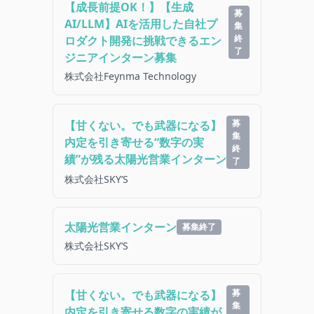
【成長前提OK！】【生成
募
AI/LLM】AIを活用した自社プ
集
終
ロダクト開発に挑戦できるエン
了
ジニアインターン募集
株式会社Feynma Technology
募
【甘くない。でも武器になる】
集
内定を引き寄せる“数字の実
終
績”が残る太陽光営業インターン
了
株式会社SKY’S
太陽光営業インターン
募集終了
株式会社SKY’S
募
【甘くない。でも武器になる】
集
内定を引き寄せる数字の実績が