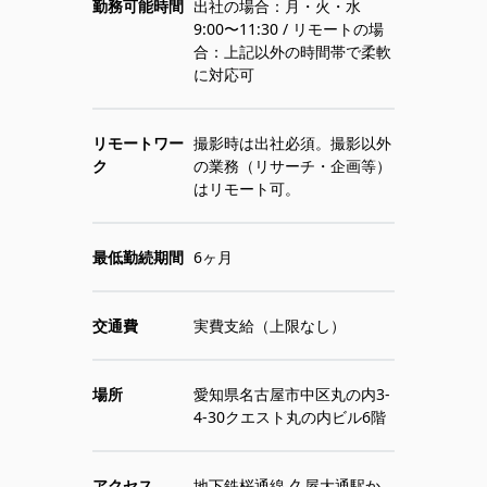
勤務可能時間
出社の場合：月・火・水
9:00〜11:30 / リモートの場
合：上記以外の時間帯で柔軟
に対応可
リモートワー
撮影時は出社必須。撮影以外
ク
の業務（リサーチ・企画等）
はリモート可。
最低勤続期間
6ヶ月
交通費
実費支給（上限なし）
場所
愛知県名古屋市中区丸の内3-
4-30クエスト丸の内ビル6階
アクセス
地下鉄桜通線 久屋大通駅か