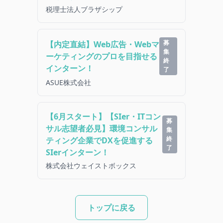
税理士法人ブラザシップ
募
【内定直結】Web広告・Webマ
集
ーケティングのプロを目指せる
終
インターン！
了
ASUE株式会社
【6月スタート】【SIer・ITコン
募
サル志望者必見】環境コンサル
集
終
ティング企業でDXを促進する
了
SIerインターン！
株式会社ウェイストボックス
トップに戻る