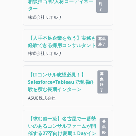
相談担当者/人材コーディネー
終
ター
了
株式会社リオルサ
【人手不足企業を救う】実務も
募集
終了
経験できる採用コンサルタント
株式会社リオルサ
募
【ITコンサル志望必見！】
集
Salesforce×Tableauで現場経
終
験を積む長期インターン
了
ASUE株式会社
【求む超一流】名古屋で一番勢
募
いのあるコンサルファームが開
集
終
催する27卒向け夏期１Dayイン