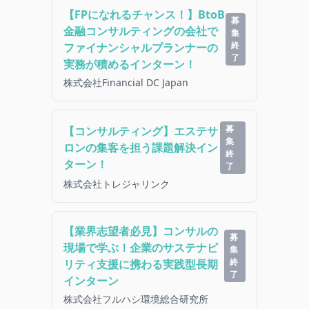
【FPになれるチャンス！】BtoB
募
金融コンサルティングの会社で
集
終
ファイナンシャルプランナーの
了
実務が積めるインターン！
株式会社Financial DC Japan
募
【コンサルティング】エステサ
集
ロンの集客を担う課題解決イン
終
ターン！
了
株式会社トレジャリンク
【業界志望者必見】コンサルの
募
現場で学ぶ！企業のサステナビ
集
終
リティ支援に携わる実践型長期
了
インターン
株式会社フルハシ環境総合研究所