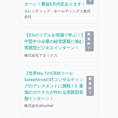
了
ターン！最短8月内定あります！
セレンディップ・ホールディングス株式
会社
募
【DXのリアルを現場で学ぶ！】
集
中堅中小企業の経営課題に挑む
終
実践型ビジネスインターン！
了
株式会社アタックス
【世界No.1のCRMツール
募
SalesforceのITコンサルティン
集
グのアシスタントに挑戦！】最
終
強のガクチカが作れる実践型長
了
期インターン！
株式会社atsumel