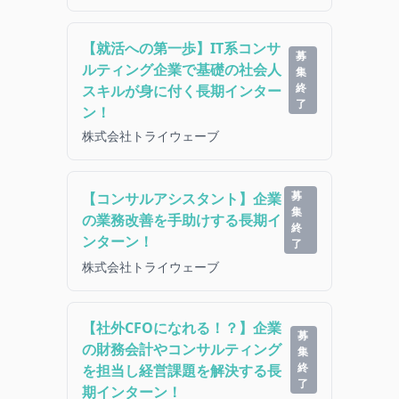
【就活への第一歩】IT系コンサ
募
ルティング企業で基礎の社会人
集
終
スキルが身に付く長期インター
了
ン！
株式会社トライウェーブ
募
【コンサルアシスタント】企業
集
の業務改善を手助けする長期イ
終
ンターン！
了
株式会社トライウェーブ
【社外CFOになれる！？】企業
募
の財務会計やコンサルティング
集
終
を担当し経営課題を解決する長
了
期インターン！