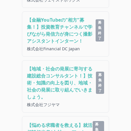
【金融YouTubeの"相方"募
募
集！】投資教育チャンネルで学
集
終
びながら発信力が身につく撮影
了
アシスタントインターン！
株式会社Financial DC Japan
【地域・社会の発展に寄与する
募
建設総合コンサルタント！】技
集
術・知識の向上を図り、地域・
終
社会の発展に取り組んでいきま
了
しょう。
株式会社フジヤマ
募
【悩める求職者を救える】就活
集