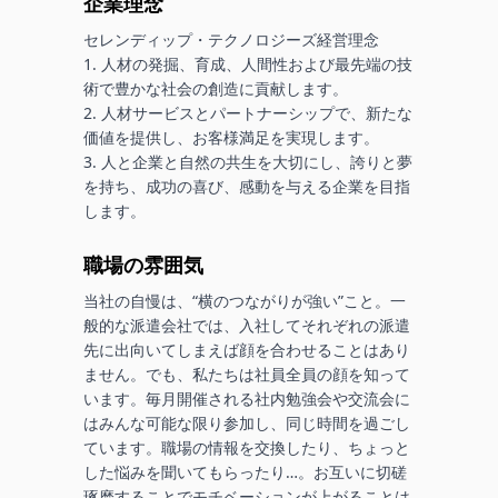
企業理念
セレンディップ・テクノロジーズ経営理念

1. 人材の発掘、育成、人間性および最先端の技
術で豊かな社会の創造に貢献します。

2. 人材サービスとパートナーシップで、新たな
価値を提供し、お客様満足を実現します。

3. 人と企業と自然の共生を大切にし、誇りと夢
を持ち、成功の喜び、感動を与える企業を目指
します。
職場の雰囲気
当社の自慢は、“横のつながりが強い”こと。一
般的な派遣会社では、入社してそれぞれの派遣
先に出向いてしまえば顔を合わせることはあり
ません。でも、私たちは社員全員の顔を知って
います。毎月開催される社内勉強会や交流会に
はみんな可能な限り参加し、同じ時間を過ごし
ています。職場の情報を交換したり、ちょっと
した悩みを聞いてもらったり…。お互いに切磋
琢磨することでモチベーションが上がることは