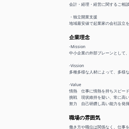
会計・経理・経営に関するご相談
・独立開業支援

地域最安値で起業家の会社設立
企業理念
-Mission

中小企業の外部ブレーンとして、
-Vission

多種多様な人材によって、多様な
-Value

情熱　仕事に情熱を持ちスピード
挑戦　現状維持を疑い、常に高い
努力　自己研鑽し高い能力を発
職場の雰囲気
働き方や職位は関係なく、仕事