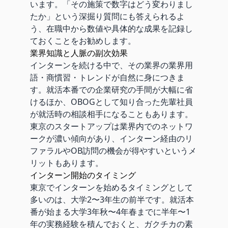
います。「その施策で数字はどう変わりまし
たか」という深掘り質問にも答えられるよ
う、在職中から数値や具体的な成果を記録し
ておくことをお勧めします。
業界知識と人脈の副次効果
インターンを続ける中で、その業界の業界用
語・商慣習・トレンドが自然に身につきま
す。就活本番での企業研究の手間が大幅に省
けるほか、OBOGとして知り合った先輩社員
が就活時の相談相手になることもあります。
東京のスタートアップは業界内でのネットワ
ークが濃い傾向があり、インターン経由のリ
ファラルやOB訪問の機会が得やすいというメ
リットもあります。
インターン開始のタイミング
東京でインターンを始めるタイミングとして
多いのは、大学2〜3年生の前半です。就活本
番が始まる大学3年秋〜4年春までに半年〜1
年の実務経験を積んでおくと、ガクチカの素