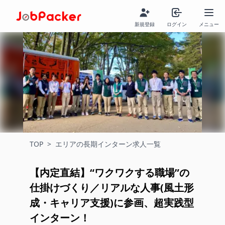
新規登録
ログイン
メニュー
TOP
>
エリアの長期インターン求人一覧
【内定直結】“ワクワクする職場”の
仕掛けづくり／リアルな人事(風土形
成・キャリア支援)に参画、超実践型
インターン！