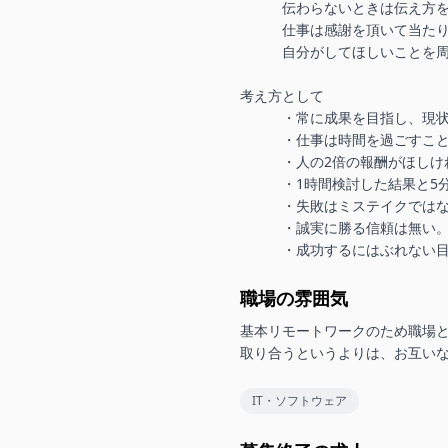
　　　伝わらないときは伝え方を
　　　仕事は感謝を頂いて当たり
　　　自分がしてほしいことを周
考え方として

　　　・常に成果を目指し、現状
　　　・仕事は時間を過ごすこと
　　　・人の2倍の報酬がほしけ
　　　・1時間検討した結果と5
　　　・失敗はミステイクではな
　　　・誠実に勝る信頼は無い。
　　　・成功するにはぶれない
職場の雰囲気
基本リモートワークのため職場
取り合うというよりは、お互い
IT・ソフトウェア