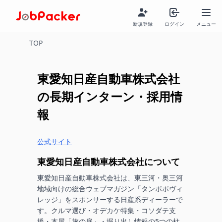
新規登録
ログイン
メニュー
TOP
東愛知日産自動車株式会社
の長期インターン・採用情
報
公式サイト
東愛知日産自動車株式会社
について
東愛知日産自動車株式会社は、東三河・奥三河
地域向けの総合ウェブマガジン「タンポポヴィ
レッジ」をスポンサーする日産系ディーラーで
す。クルマ選び・オデカケ特集・コソダテ支
援・本屋「旅の扉」・掘り出し情報の5つの柱