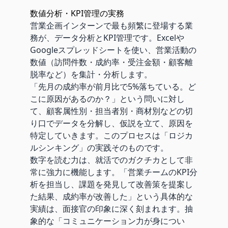
数値分析・KPI管理の実務
営業企画インターンで最も頻繁に登場する業
務が、データ分析とKPI管理です。Excelや
Googleスプレッドシートを使い、営業活動の
数値（訪問件数・成約率・受注金額・顧客離
脱率など）を集計・分析します。
「先月の成約率が前月比で5%落ちている。ど
こに原因があるのか？」という問いに対し
て、顧客属性別・担当者別・商材別などの切
り口でデータを分解し、仮説を立て、原因を
特定していきます。このプロセスは「ロジカ
ルシンキング」の実践そのものです。
数字を読む力は、就活でのガクチカとして非
常に強力に機能します。「営業チームのKPI分
析を担当し、課題を発見して改善策を提案し
た結果、成約率が改善した」という具体的な
実績は、面接官の印象に深く刻まれます。抽
象的な「コミュニケーション力が身につい