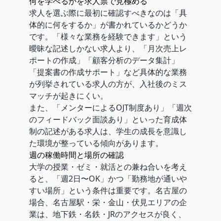
何を学べるかを求人票で見極める
求人を選ぶ際に最初に確認すべきなのは「具
体的に何をするか」が書かれているかどうか
です。「様々な業務を経験できます」という
曖昧な記述しかない求人より、「月次売上レ
ポートの作成」「顧客分析のデータ集計」
「提案書の作成サポート」など具体的な業務
が列挙されている求人の方が、入社後のミス
マッチが起きにくい。
また、「メンターによるOJT制度あり」「週次
のフィードバック面談あり」といった育成体
制の記述がある求人は、学生の成長を意識し
た環境が整っている傾向があります。
週の稼働時間と場所の確認
大学の授業・ゼミ・就活との兼ね合いを考え
ると、「週2日〜OK」かつ「勤務地が通いや
すい場所」という条件は重要です。名古屋の
場合、名古屋駅・栄・金山・伏見エリアの企
業は、地下鉄・名鉄・JRのアクセスが良く、