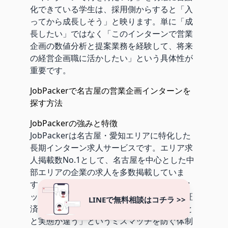
化できている学生は、採用側からすると「入
ってから成長しそう」と映ります。単に「成
長したい」ではなく「このインターンで営業
企画の数値分析と提案業務を経験して、将来
の経営企画職に活かしたい」という具体性が
重要です。
JobPackerで名古屋の営業企画インターンを
探す方法
JobPackerの強みと特徴
JobPackerは名古屋・愛知エリアに特化した
長期インターン求人サービスです。エリア求
人掲載数No.1として、名古屋を中心とした中
部エリアの企業の求人を多数掲載していま
す。掲載している求人は、JobPackerのスタ
ッフが全社を実際に訪問して確認した質保証
LINEで無料相談はコチラ >>
済みの案件のみ。「求人票に書いてあること
と実態が違う」というミスマッチを防ぐ体制