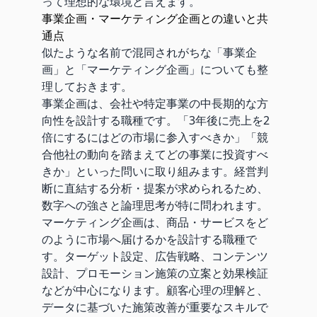
って理想的な環境と言えます。
事業企画・マーケティング企画との違いと共
通点
似たような名前で混同されがちな「事業企
画」と「マーケティング企画」についても整
理しておきます。
事業企画は、会社や特定事業の中長期的な方
向性を設計する職種です。「3年後に売上を2
倍にするにはどの市場に参入すべきか」「競
合他社の動向を踏まえてどの事業に投資すべ
きか」といった問いに取り組みます。経営判
断に直結する分析・提案が求められるため、
数字への強さと論理思考が特に問われます。
マーケティング企画は、商品・サービスをど
のように市場へ届けるかを設計する職種で
す。ターゲット設定、広告戦略、コンテンツ
設計、プロモーション施策の立案と効果検証
などが中心になります。顧客心理の理解と、
データに基づいた施策改善が重要なスキルで