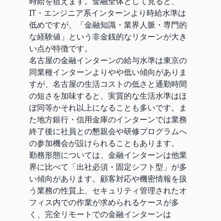
時給を狙えます。金融全体として見ると、
IT・エンジニア系インターンより時給水準は
低めですが、「金融知識・業界人脈・専門的
な経験値」という非金銭的なリターンが大き
い点が特徴です。
名古屋の金融インターンの給与水準は東京の
同業種インターンよりやや低い傾向がありま
すが、名古屋の生活コストの低さと通勤時間
の短さを加味すると、実質的な生活水準はほ
ぼ同等かそれ以上になることも多いです。ま
た地方銀行・信用金庫のインターンでは業務
終了後に社員との懇親会や研修プログラムへ
の参加機会が設けられることもあります。
勤務形態については、金融インターンは他業
界に比べて「出社必須・固定シフト型」が多
い傾向があります。顧客対応や機密情報を扱
う業務の性質上、セキュリティ管理されたオ
フィス内での作業が求められるケースが多
く、完全リモートでの金融インターンは