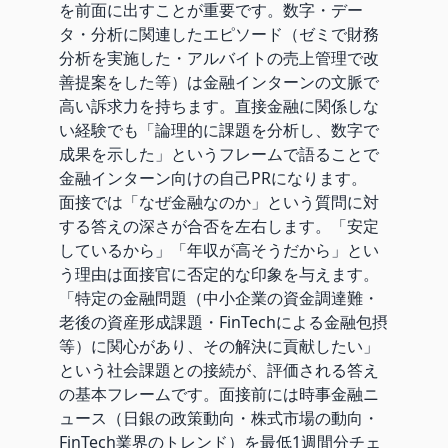
を前面に出すことが重要です。数字・デー
タ・分析に関連したエピソード（ゼミで財務
分析を実施した・アルバイトの売上管理で改
善提案をした等）は金融インターンの文脈で
高い訴求力を持ちます。直接金融に関係しな
い経験でも「論理的に課題を分析し、数字で
成果を示した」というフレームで語ることで
金融インターン向けの自己PRになります。
面接では「なぜ金融なのか」という質問に対
する答えの深さが合否を左右します。「安定
しているから」「年収が高そうだから」とい
う理由は面接官に否定的な印象を与えます。
「特定の金融問題（中小企業の資金調達難・
老後の資産形成課題・FinTechによる金融包摂
等）に関心があり、その解決に貢献したい」
という社会課題との接続が、評価される答え
の基本フレームです。面接前には時事金融ニ
ュース（日銀の政策動向・株式市場の動向・
FinTech業界のトレンド）を最低1週間分チェ