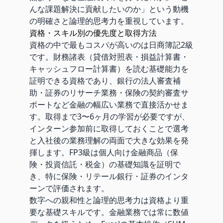
んな課題解決に貢献したいのか」という動機
の明確さと論理的思考力を重視しています。
資格・スキル別の優先度と取得方法
資格の中で最もコスパが高いのは日商簿記2級
です。財務諸表（貸借対照表・損益計算書・
キャッシュフロー計算書）を読む基礎能力を
証明できる資格であり、銀行の法人審査補
助・証券のリサーチ業務・保険の契約審査サ
ポートなど金融の幅広い業務で直接活かせま
す。取得まで3〜6ヶ月の学習が必要ですが、
インターン参加前に取得しておくことで選考
と入社後の業務理解の両面で大きな効果を発
揮します。FP3級は個人向け金融商品（保
険・投資信託・税金）の基礎知識を証明で
き、特に保険・リテール銀行・証券のインタ
ーンで評価されます。
数字への親和性と論理的思考力は資格より重
要な基礎スキルです。金融業務では常に数値