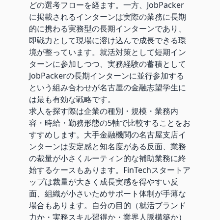
どの選考フローを経ます。一方、JobPacker
に掲載されるインターンは実際の業務に長期
的に携わる実務型の長期インターンであり、
即戦力として現場に溶け込んで成長できる環
境が整っています。就活対策として短期イン
ターンに参加しつつ、実務経験の蓄積として
JobPackerの長期インターンに並行参加する
という組み合わせが名古屋の金融志望学生に
は最も有効な戦略です。
求人を探す際は企業の種別・規模・業務内
容・時給・勤務形態の5軸で比較することをお
すすめします。大手金融機関の名古屋支店イ
ンターンは安定感と知名度がある反面、業務
の裁量が小さくルーティン的な補助業務に終
始するケースもあります。FinTechスタートア
ップは裁量が大きく成長実感を得やすい反
面、組織が小さいためサポート体制が手薄な
場合もあります。自分の目的（就活ブランド
力か・実務スキル習得か・業界人脈構築か）