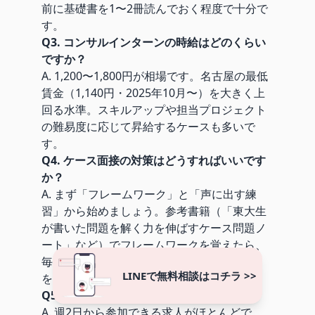
前に基礎書を1〜2冊読んでおく程度で十分で
す。
Q3. コンサルインターンの時給はどのくらい
ですか？
A. 1,200〜1,800円が相場です。名古屋の最低
賃金（1,140円・2025年10月〜）を大きく上
回る水準。スキルアップや担当プロジェクト
の難易度に応じて昇給するケースも多いで
す。
Q4. ケース面接の対策はどうすればいいです
か？
A. まず「フレームワーク」と「声に出す練
習」から始めましょう。参考書籍（「東大生
が書いた問題を解く力を伸ばすケース問題ノ
ート」など）でフレームワークを覚えたら、
毎日1問フェルミ推定を声に出して解く練習
LINEで無料相談はコチラ >>
を。1〜2ヶ月でケース面接に慣れてきます。
Q5. 週何日から参加できますか？
A. 週2日から参加できる求人がほとんどで