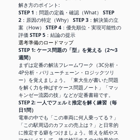
解き方のポイント:
STEP 1
：問題の定義・確認（What）
STEP
2
：原因の特定（Why）
STEP 3
：解決策の立
案（How）
STEP 4
：優先順位・実現可能性の
評価
STEP 5
：結論の提示
選考準備のロードマップ
STEP 1: ケース問題の「型」を覚える（2〜3
週間）
まずは定番の解法フレームワーク（3C分析・
4P分析・バリューチェーン・ロジックツリ
ー）を覚えましょう。「東大生が書いた問題
を解く力を伸ばすケース問題ノート」「マッ
キンゼー流図の技」などが定番書籍です。
STEP 2: 一人でフェルミ推定を解く練習（毎
日1問）
電車の中でも「この車両に何人乗ってる？」
「この駅周辺のカフェの売上は？」と日常的
に推定する癖をつけましょう。答えを紙やス
マホにメモして、後で検証するのが効果的で