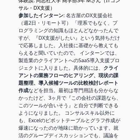
体験談: 同志社大学 商学部3年 Mさん（ITコン
サル・DX支援）
参加したインターン
: 名古屋のDX支援会社
（週2日・リモート可） 「理系でもなく、プ
ログラミングの知識もほとんどなかったんで
すが、『DX支援がしたい』という気持ちだけ
で応募しました。入社後に基礎から教えても
らえると聞いていたので。 インターンでは、
製造業のクライアントへのSaaS導入支援プロ
ジェクトに入りました。具体的には、
クライ
アントの業務フローのヒアリング、現状の課
題整理、導入候補ツールの比較検討レポート
作成
などを担当。最初は専門用語も分からな
かったけど、3ヶ月で『この会社の課題なら、
このツールが合いそう』と自分で判断できる
ようになりました。 コンサルスキル以外に
も、Excelのピボットテーブルとグラフ作成が
爆速になったのが地味に助かっています。就
活のグループディスカッションでも、議論を