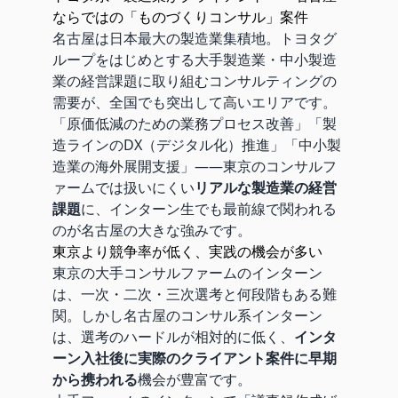
ならではの「ものづくりコンサル」案件
名古屋は日本最大の製造業集積地。トヨタグ
ループをはじめとする大手製造業・中小製造
業の経営課題に取り組むコンサルティングの
需要が、全国でも突出して高いエリアです。
「原価低減のための業務プロセス改善」「製
造ラインのDX（デジタル化）推進」「中小製
造業の海外展開支援」——東京のコンサルフ
ァームでは扱いにくい
リアルな製造業の経営
課題
に、インターン生でも最前線で関われる
のが名古屋の大きな強みです。
東京より競争率が低く、実践の機会が多い
東京の大手コンサルファームのインターン
は、一次・二次・三次選考と何段階もある難
関。しかし名古屋のコンサル系インターン
は、選考のハードルが相対的に低く、
インタ
ーン入社後に実際のクライアント案件に早期
から携われる
機会が豊富です。