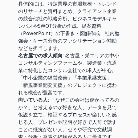
具体的には、特定業界の市場規模・トレンド
のリサーチと資料まとめ、クライアント企業
の競合他社の戦略分析、ビジネスモデルキャ
ンバスやSWOT分析の作成、提案資料
（PowerPoint）の下書き・図解作成、社内勉
強会・ケース分析のファシリテーション補助
などを担当します。
名古屋での求人傾向
: 名古屋・栄エリアの中小
コンサルティングファームや、製造業・流通
業に特化したコンサル会社での求人が中心。
「中小企業の経営改善」「事業承継支援」
「新規事業開発支援」のプロジェクトに携わ
れる機会が豊富です。
向いている人
: 「なぜこの会社は儲かってるの
か？」と考えるのが好きな人、データを見て
仮説を立て、検証するプロセスが楽しいと感
じる人、プレゼンや説明が好きで人前で話す
ことに抵抗がない人、ゼミや研究で文献調
査・分析・発表の経験がある人に最適です。