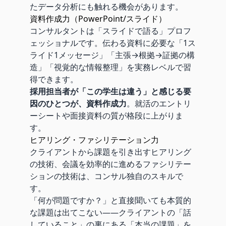
たデータ分析にも触れる機会があります。
資料作成力（PowerPoint/スライド）
コンサルタントは「スライドで語る」プロフ
ェッショナルです。伝わる資料に必要な「1ス
ライド1メッセージ」「主張→根拠→証拠の構
造」「視覚的な情報整理」を実務レベルで習
得できます。
採用担当者が「この学生は違う」と感じる要
因のひとつが、資料作成力
。就活のエントリ
ーシートや面接資料の質が格段に上がりま
す。
ヒアリング・ファシリテーション力
クライアントから課題を引き出すヒアリング
の技術、会議を効率的に進めるファシリテー
ションの技術は、コンサル独自のスキルで
す。
「何が問題ですか？」と直接聞いても本質的
な課題は出てこない——クライアントの「話
していること」の裏にある「本当の課題」を