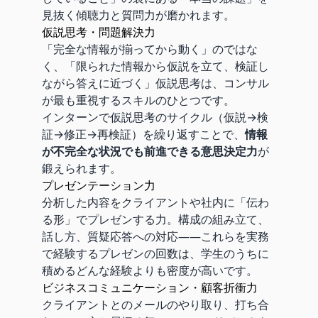
見抜く傾聴力と質問力が磨かれます。
仮説思考・問題解決力
「完全な情報が揃ってから動く」のではな
く、「限られた情報から仮説を立て、検証し
ながら答えに近づく」仮説思考は、コンサル
が最も重視するスキルのひとつです。
インターンで仮説思考のサイクル（仮説→検
証→修正→再検証）を繰り返すことで、
情報
が不完全な状況でも前進できる意思決定力
が
鍛えられます。
プレゼンテーション力
分析した内容をクライアントや社内に「伝わ
る形」でプレゼンする力。構成の組み立て、
話し方、質疑応答への対応——これらを実務
で経験するプレゼンの回数は、学生のうちに
積めるどんな経験よりも密度が高いです。
ビジネスコミュニケーション・顧客折衝力
クライアントとのメールのやり取り、打ち合