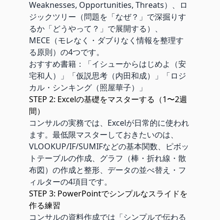
Weaknesses, Opportunities, Threats）、ロ
ジックツリー（問題を「なぜ？」で深掘りす
るか「どうやって？」で展開する）、
MECE（モレなく・ダブりなく情報を整理す
る原則）の4つです。
おすすめ書籍：「イシューからはじめよ（安
宅和人）」「仮説思考（内田和成）」「ロジ
カル・シンキング（照屋華子）」
STEP 2: Excelの基礎をマスターする（1〜2週
間）
コンサルの実務では、Excelが日常的に使われ
ます。最低限マスターしておきたいのは、
VLOOKUP/IF/SUMIFなどの基本関数、ピボッ
トテーブルの作成、グラフ（棒・折れ線・散
布図）の作成と整形、データの並べ替え・フ
ィルターの4項目です。
STEP 3: PowerPointでシンプルなスライドを
作る練習
コンサルの資料作成では「シンプルで伝わる