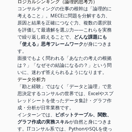
ロジカルシンキング（論理的思考力）
コンサルティングの仕事の根幹は「論理的に
考えること」。MECEに問題を分解する力、
原因と結果を正確につなぐ力、複数の選択肢
を評価して最適解を選ぶ力——これらを実務
で繰り返し鍛えることで、
どんな課題にも
「使える」思考フレームワーク
が身につきま
す。
面接でもよく問われる「あなたの考えの根拠
は？」「なぜその結論になるの？」という問
いに、迷わず答えられるようになります。
データ分析力
「勘と経験」ではなく「データと論理」で意
思決定するコンサルの世界では、Excelやスプ
レッドシートを使ったデータ集計・グラフ作
成・分析が日常業務です。
インターンでは、
ピボットテーブル、関数、
グラフ作成の実務スキル
が自然と身につきま
す。ITコンサル系では、PythonやSQLを使っ