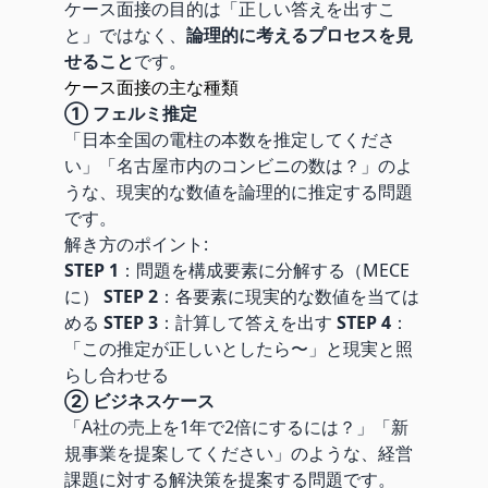
ケース面接の目的は「正しい答えを出すこ
と」ではなく、
論理的に考えるプロセスを見
せること
です。
ケース面接の主な種類
① フェルミ推定
「日本全国の電柱の本数を推定してくださ
い」「名古屋市内のコンビニの数は？」のよ
うな、現実的な数値を論理的に推定する問題
です。
解き方のポイント:
STEP 1
：問題を構成要素に分解する（MECE
に）
STEP 2
：各要素に現実的な数値を当ては
める
STEP 3
：計算して答えを出す
STEP 4
：
「この推定が正しいとしたら〜」と現実と照
らし合わせる
② ビジネスケース
「A社の売上を1年で2倍にするには？」「新
規事業を提案してください」のような、経営
課題に対する解決策を提案する問題です。