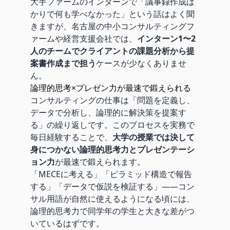
大手ファームのインターンで「議事録作成ば
かりで何も学べなかった」という話はよく聞
きますが、名古屋の中小コンサルティングフ
ァームや経営支援会社では、
インターン1〜2
人のチームでクライアントの課題分析から提
案書作成まで担う
ケースが少なくありませ
ん。
論理的思考×プレゼン力が最速で鍛えられる
コンサルティングの仕事は「問題を定義し、
データで分析し、論理的に解決策を提案す
る」の繰り返しです。このプロセスを実務で
毎日経験することで、
大学の授業では決して
身につかない論理的思考力とプレゼンテーシ
ョン力
が最速で鍛えられます。
「MECEに考える」「ピラミッド構造で報告
する」「データで仮説を検証する」——コン
サル用語が自然に使えるようになる頃には、
論理的思考力で同学年の学生と大きな差がつ
いているはずです。