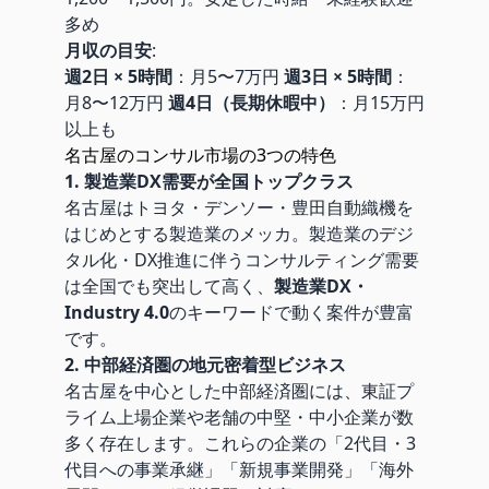
多め
月収の目安
:
週2日 × 5時間
：月5〜7万円
週3日 × 5時間
：
月8〜12万円
週4日（長期休暇中）
：月15万円
以上も
名古屋のコンサル市場の3つの特色
1. 製造業DX需要が全国トップクラス
名古屋はトヨタ・デンソー・豊田自動織機を
はじめとする製造業のメッカ。製造業のデジ
タル化・DX推進に伴うコンサルティング需要
は全国でも突出して高く、
製造業DX・
Industry 4.0
のキーワードで動く案件が豊富
です。
2. 中部経済圏の地元密着型ビジネス
名古屋を中心とした中部経済圏には、東証プ
ライム上場企業や老舗の中堅・中小企業が数
多く存在します。これらの企業の「2代目・3
代目への事業承継」「新規事業開発」「海外