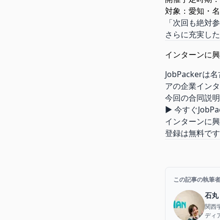
対象：愛知・名
「次回も絶対参
さらに充実した
インターンに興味
JobPacker
アの企業インタ
今回の合同説明
▶ 今すぐJobP
インターンに興
登録は無料です
この記事の執筆
石丸
関西
ディ