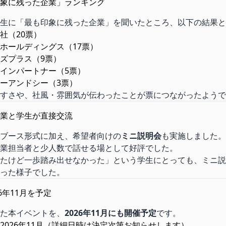
象に残った企業」ランキング
生に「最も印象に残った企業」を聞いたところ、以下の結果と
社（20票）
ホールディングス（17票）
ズプラス（9票）
インパートナー（5票）
ーアンドシー（3票）
すさや、社風・雰囲気が伝わったことが票につながったようで
業と学生が直接交流
ブース形式に加え、希望者向けの
ミニ説明会
も実施しました。
業担当者と少人数で話せる場として好評でした。
たけど一歩踏み出せなかった」という学生にとっても、ミニ説
った様子でした。
6年11月を予定
た本イベントを、
2026年11月にも開催予定
です。
2026年11月（詳細日時は決定次第お知らせします）