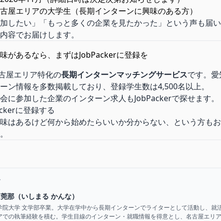
古屋エリアの大学生（長期インターンに興味のある方）
加したい」「もっと多くの企業を見たかった」という声も届い
内容でお届けします。
があるなら、まずはJobPackerに登録を
は名古屋エリア特化の
長期インターンマッチングサービス
です。愛
ーン情報を多数掲載しており、登録学生数は4,500名以上。
会に参加した企業のインターン求人もJobPackerで探せます。
ackerに登録する
味はあるけど何から始めたらいいか分からない、という方もお
。
者
 莞那（いしまる かんな）
学院大学 文学部卒業。大学在学中から長期インターンでライターとして活動し、就
アでの執筆経験を積む。学生目線のインターン・就職情報を得意とし、名古屋エリ