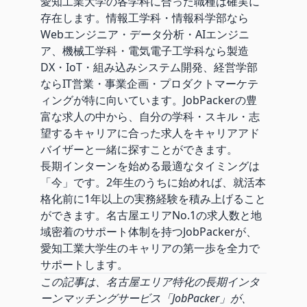
愛知工業大学の各学科に合った職種は確実に
存在します。情報工学科・情報科学部なら
Webエンジニア・データ分析・AIエンジニ
ア、機械工学科・電気電子工学科なら製造
DX・IoT・組み込みシステム開発、経営学部
ならIT営業・事業企画・プロダクトマーケテ
ィングが特に向いています。JobPackerの豊
富な求人の中から、自分の学科・スキル・志
望するキャリアに合った求人をキャリアアド
バイザーと一緒に探すことができます。
長期インターンを始める最適なタイミングは
「今」です。2年生のうちに始めれば、就活本
格化前に1年以上の実務経験を積み上げること
ができます。名古屋エリアNo.1の求人数と地
域密着のサポート体制を持つJobPackerが、
愛知工業大学生のキャリアの第一歩を全力で
サポートします。
この記事は、名古屋エリア特化の長期インタ
ーンマッチングサービス「JobPacker」が、