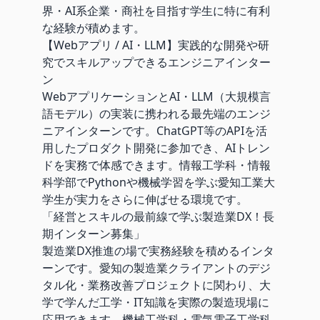
界・AI系企業・商社を目指す学生に特に有利
な経験が積めます。
【Webアプリ / AI・LLM】実践的な開発や研
究でスキルアップできるエンジニアインター
ン
WebアプリケーションとAI・LLM（大規模言
語モデル）の実装に携われる最先端のエンジ
ニアインターンです。ChatGPT等のAPIを活
用したプロダクト開発に参加でき、AIトレン
ドを実務で体感できます。情報工学科・情報
科学部でPythonや機械学習を学ぶ愛知工業大
学生が実力をさらに伸ばせる環境です。
「経営とスキルの最前線で学ぶ製造業DX！長
期インターン募集」
製造業DX推進の場で実務経験を積めるインタ
ーンです。愛知の製造業クライアントのデジ
タル化・業務改善プロジェクトに関わり、大
学で学んだ工学・IT知識を実際の製造現場に
応用できます。機械工学科・電気電子工学科