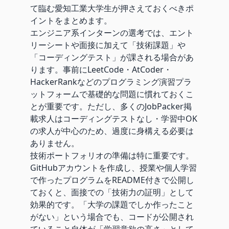
て臨む愛知工業大学生が押さえておくべきポ
イントをまとめます。
エンジニア系インターンの選考では、エント
リーシートや面接に加えて「技術課題」や
「コーディングテスト」が課される場合があ
ります。事前にLeetCode・AtCoder・
HackerRankなどのプログラミング演習プラ
ットフォームで基礎的な問題に慣れておくこ
とが重要です。ただし、多くのJobPacker掲
載求人はコーディングテストなし・学習中OK
の求人が中心のため、過度に身構える必要は
ありません。
技術ポートフォリオの準備は特に重要です。
GitHubアカウントを作成し、授業や個人学習
で作ったプログラムをREADME付きで公開し
ておくと、面接での「技術力の証明」として
効果的です。「大学の課題でしか作ったこと
がない」という場合でも、コードが公開され
ていること自体が「学習意欲の高さ」として