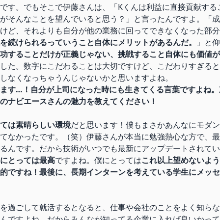
です。でもそこで伊藤さんは、「Kくんは利益に直接貢献する
がそんなことを望んでいると思う？」と言ったんですよ。「成
けど、それよりも自分が他の業務に回ってできなくなった部分
を続けられるっていうこと自体にメリットがあるんだ。
」と仰
功することだけが正義じゃない、挑戦すること自体にも価値が
した。数字にこだわることは大切ですけど、こだわりすぎると1
しなくなっちゃうんじゃないかと思いますよね。
ます…！自分が上司になった時にも生きてくる言葉ですよね。
のナビエースさんの魅力を教えてください！
ては素晴らしい環境
だと思います！僕もまさかあんなにモダン
てなかったです。（笑）伊藤さんが本当に勉強熱心な方で、最
るんです。だから技術がいつでも最新にアップデートされてい
にとっては最高
ですよね。僕にとっては
これ以上望めないよう
的ですね！最後に、長期インターンを考えている学生にメッセ
を過ごして就活するとなると、仕事や会社のことをよく知らな
んですよね。だからみんなが知ってる企業に入れば良いかって