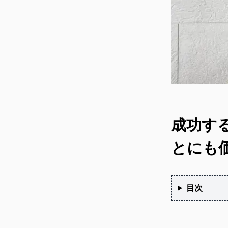
成功す
とにも
目次