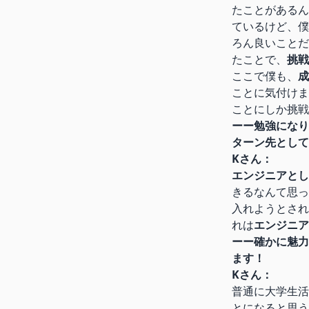
たことがあるん
ているけど、僕
ろん良いことだ
たことで、
挑戦
ここで僕も、
成
ことに気付けま
ことにしか挑戦
ーー勉強になり
ターン先として
Kさん：
エンジニアとし
きるなんて思っ
入れようとされ
れは
エンジニア
ーー確かに魅力
ます！
Kさん：
普通に大学生活
とになると思う