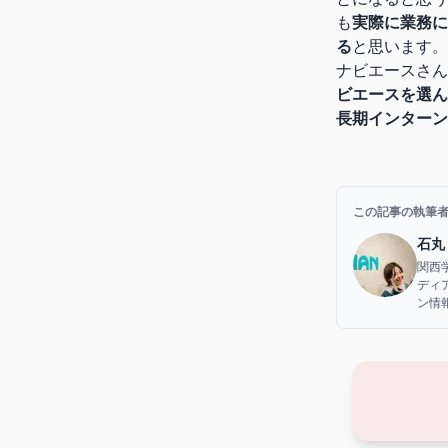
も
実際に業務に
る
と思います。
ナビエースさん
ビエースを選ん
長期インターン
この記事の執筆
石丸
関西
ディ
ン情